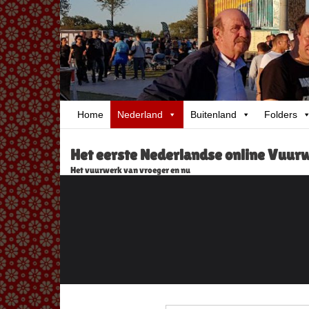
Skip
to
content
Home
Nederland
Buitenland
Folders
Het eerste Nederlandse online Vuu
Het vuurwerk van vroeger en nu