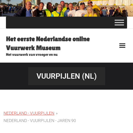
Skip
to
content
Het eerste Nederlandse online
Vuurwerk Museum
Het vuurwerk van vroeger en nu
VUURPIJLEN (NL)
NEDERLAND - VUURPIJLEN
»
NEDERLAND - VUURPIJLEN - JAREN 90