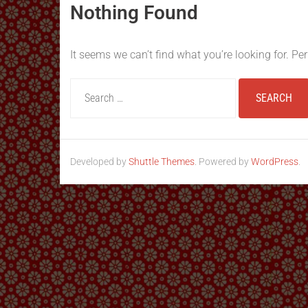
Nothing Found
It seems we can’t find what you’re looking for. P
Developed by
Shuttle Themes
. Powered by
WordPress
.