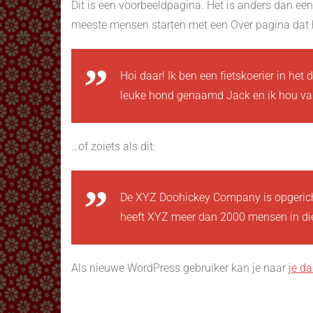
Dit is een voorbeeldpagina. Het is anders dan een 
meeste mensen starten met een Over pagina dat he
Hoi daar! Ik ben een fietskoerier in het 
leuke hond genaamd Jack en ik hou van
…of zoiets als dit:
De XYZ Doohickey Company is opgericht 
heeft XYZ meer dan 2000 mensen in die
Als nieuwe WordPress gebruiker kan je naar
je d