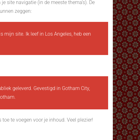
 je site navigatie (in de meeste thema’s). De
 kunnen zeggen:
s mijn site. Ik leef in Los Angeles, heb een
liek geleverd. Gevestigd in Gotham City,
Gotham.
oe te voegen voor je inhoud. Veel plezier!