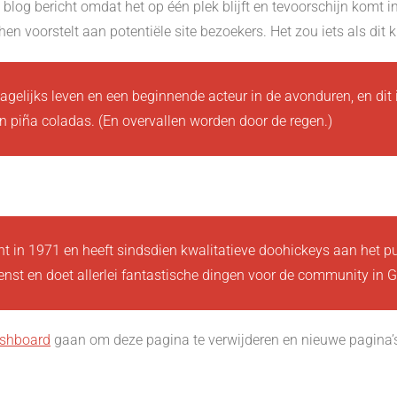
blog bericht omdat het op één plek blijft en tevoorschijn komt in
n voorstelt aan potentiële site bezoekers. Het zou iets als dit
dagelijks leven en een beginnende acteur in de avonduren, en dit i
 piña coladas. (En overvallen worden door de regen.)
in 1971 en heeft sindsdien kwalitatieve doohickeys aan het pub
nst en doet allerlei fantastische dingen voor de community in 
ashboard
gaan om deze pagina te verwijderen en nieuwe pagina’s t