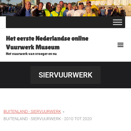
Skip
to
content
Het eerste Nederlandse online
Vuurwerk Museum
Het vuurwerk van vroeger en nu
SIERVUURWERK
BUITENLAND - SIERVUURWERK
»
BUITENLAND - SIERVUURWERK - 2010 TOT 2020