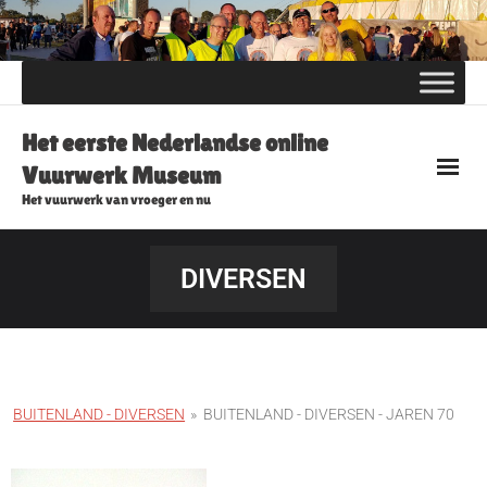
Skip
to
content
Het eerste Nederlandse online
Vuurwerk Museum
Het vuurwerk van vroeger en nu
DIVERSEN
BUITENLAND - DIVERSEN
»
BUITENLAND - DIVERSEN - JAREN 70